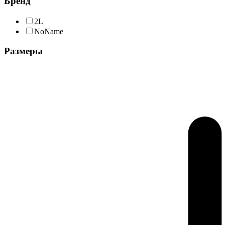
Бренд
2L
NoName
Размеры