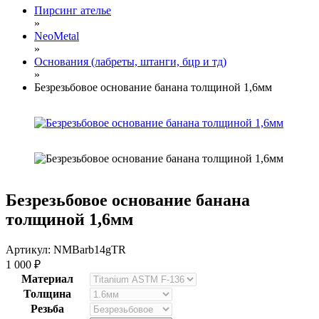
Пирсинг ателье
»
NeoMetal
»
Основания (лабреты, штанги, бцр и тд)
»
Безрезьбовое основание банана толщиной 1,6мм
Безрезьбовое основание банана
толщиной 1,6мм
Артикул: NMBarb14gTR
1 000
₽
Материал
Толщина
Резьба