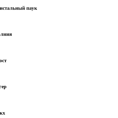
ристальный паук
олния
ост
гер
нкх