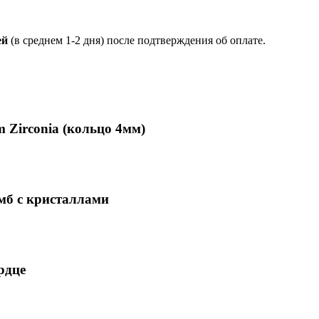
ей
(в среднем 1-2 дня) после подтверждения об оплате.
 Zirconia (кольцо 4мм)
омб с кристаллами
рдце