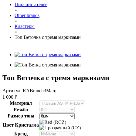
Пирсинг ателье
»
Other brands
»
Кластеры
»
Топ Веточка с тремя маркизами
Топ Веточка с тремя маркизами
Артикул: RABranch3Marq
1 000
₽
Материал
Резьба
Размер топа
Цвет Кристалла
Бренд