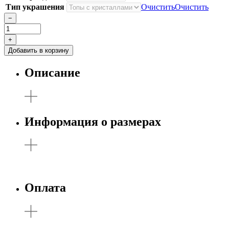
Тип украшения
Очистить
Очистить
−
Количество
товара
+
Топ
Добавить в корзину
Веточка
с
Описание
тремя
маркизами
Информация о размерах
Оплата