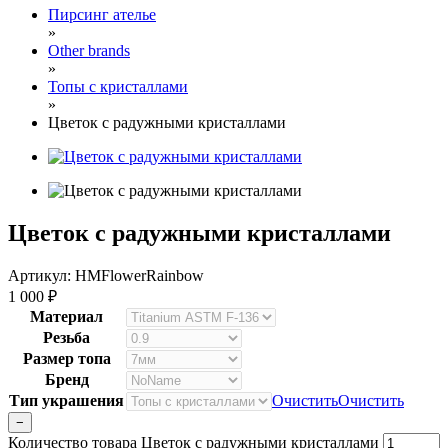
Пирсинг ателье
»
Other brands
»
Топы с кристаллами
»
Цветок с радужными кристаллами
Цветок с радужными кристаллами
Артикул: HMFlowerRainbow
1 000
₽
Материал
Резьба
Размер топа
Бренд
Тип украшения
Очистить
Очистить
−
Количество товара Цветок с радужными кристаллами